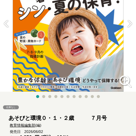
在庫なし
あそびと環境０・１・２歳 ７月号
教育情報編集部
(編)
発売日 2026/06/02