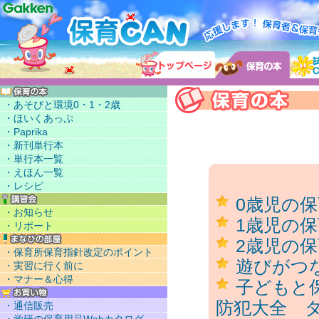
・あそびと環境0・1・2歳
・ほいくあっぷ
・Paprika
・新刊単行本
・単行本一覧
・えほん一覧
・レシピ
0歳児の保
・お知らせ
1歳児の保
・リポート
2歳児の保
・保育所保育指針改定のポイント
遊びがつ
・実習に行く前に
・マナー＆心得
子どもと
防犯大全 
・通信販売