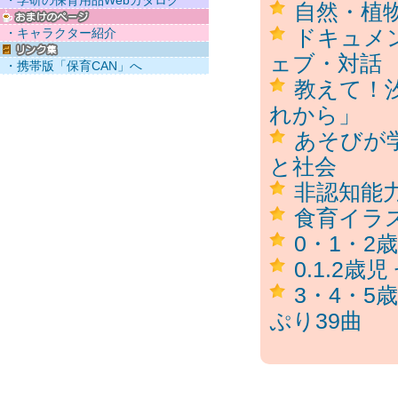
・学研の保育用品Webカタログ
自然・植
ドキュメ
・キャラクター紹介
ェブ・対話
・携帯版「保育CAN」へ
教えて！
れから」
あそびが
と社会
非認知能
食育イラ
0・1・2
0.1.2歳
3・4・5
ぷり39曲