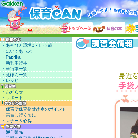
・あそびと環境0・1・2歳
・ほいくあっぷ
・Paprika
・新刊単行本
・単行本一覧
・えほん一覧
・レシピ
・お知らせ
・リポート
・保育所保育指針改定のポイント
・実習に行く前に
・マナー＆心得
・通信販売